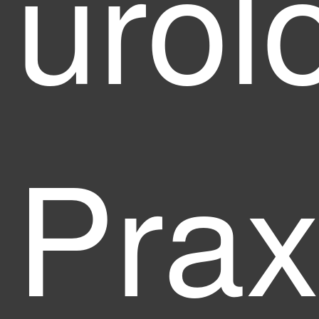
urol
Prax